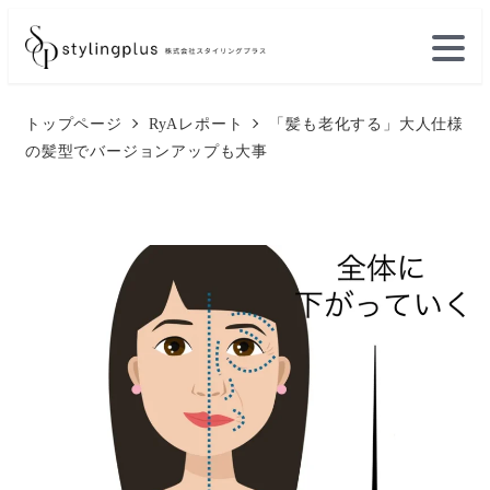
メ
イ
ン
トップページ
RyAレポート
「髪も老化する」大人仕様
コ
の髪型でバージョンアップも大事
ン
テ
ン
ツ
へ
移
動